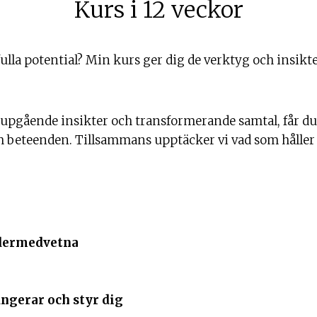
Kurs i 12 veckor
fulla potential? Min kurs ger dig de verktyg och insikte
pgående insikter och transformerande samtal, får du m
eteenden. Tillsammans upptäcker vi vad som håller di
undermedvetna
ngerar och styr dig