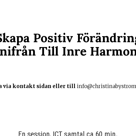
Skapa Positiv Förändrin
Inifrån Till Inre Harmon
 via kontakt sidan eller till
info@christinabystro
En session, ICT samtal ca 60 min.