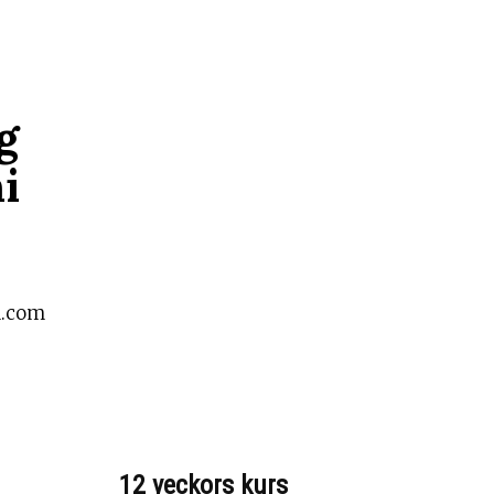
g
i
m.com
12 veckors kurs